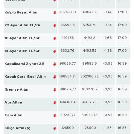
Kulplu Reşat Altını
39762,69
40042,2
-1,44
17:00
22 Ayar Altın TL/Gr
5559,98
5753,79
-1,54
17:00
18 Ayar Altın TL/Gr
4491,53
4492,2
-1,66
17:00
14 Ayar Altın TL/Gr
3332,76
4492,52
-1,36
17:00
Kapalicarsi Ziynet 2.5
98026,77
99595,6
-0,93
16:59
Kapalı Çarşı Beşli Altın
198504,21
202380,22
-0,93
16:59
Gremse Altını
98026,77
100270,2
-0,93
16:59
Ata Altını
40436,04
41457,28
-0,93
16:59
Tam Altın
39210,71
39985,43
-0,93
16:59
Külçe Altın ($)
128500
128600
-1,53
16:58