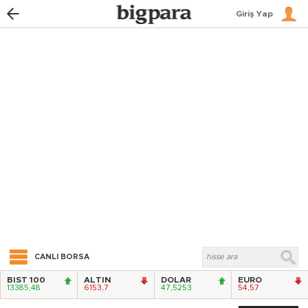
Giriş Yap
CANLI BORSA
BIST 100
ALTIN
DOLAR
EURO
13385,48
6153,7
47,5253
54,57