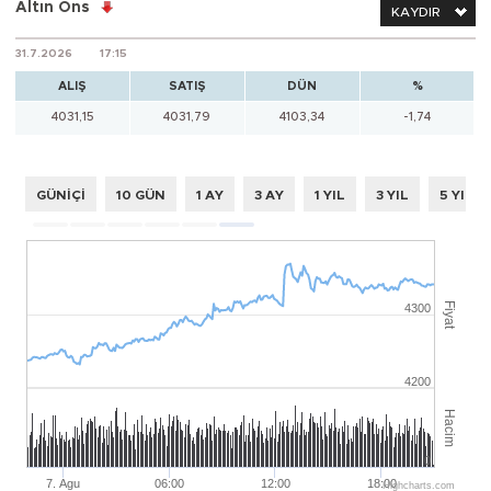
Altın Ons
KAYDIR
31.7.2026
17:15
ALIŞ
SATIŞ
DÜN
%
4031,15
4031,79
4103,34
-1,74
GÜNİÇİ
10 GÜN
1 AY
3 AY
1 YIL
3 YIL
5 YIL
Fiyat
4300
4200
Hacim
0
7. Agu
06:00
12:00
18:00
Highcharts.com