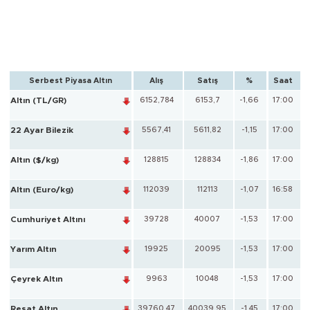
Serbest Piyasa Altın
Alış
Satış
%
Saat
Altın (TL/GR)
6152,784
6153,7
-1,66
17:00
22 Ayar Bilezik
5567,41
5611,82
-1,15
17:00
Altın ($/kg)
128815
128834
-1,86
17:00
Altın (Euro/kg)
112039
112113
-1,07
16:58
Cumhuriyet Altını
39728
40007
-1,53
17:00
Yarım Altın
19925
20095
-1,53
17:00
Çeyrek Altın
9963
10048
-1,53
17:00
Reşat Altın
39760,47
40039,95
-1,45
17:00