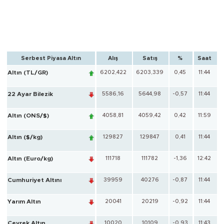
Serbest Piyasa Altın
Alış
Satış
%
Saat
Altın (TL/GR)
6202,422
6203,339
0,45
11:44
22 Ayar Bilezik
5586,16
5644,98
-0,57
11:44
Altın (ONS/$)
4058,81
4059,42
0,42
11:59
Altın ($/kg)
129827
129847
0,41
11:44
Altın (Euro/kg)
111718
111782
-1,36
12:42
Cumhuriyet Altını
39959
40276
-0,87
11:44
Yarım Altın
20041
20219
-0,92
11:44
Çeyrek Altın
10020
10109
-0,93
11:43