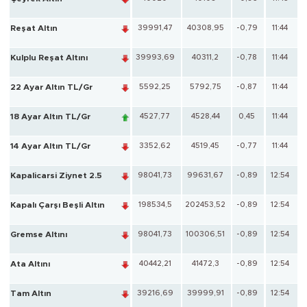
Reşat Altın
39991,47
40308,95
-0,79
11:44
Kulplu Reşat Altını
39993,69
40311,2
-0,78
11:44
22 Ayar Altın TL/Gr
5592,25
5792,75
-0,87
11:44
18 Ayar Altın TL/Gr
4527,77
4528,44
0,45
11:44
14 Ayar Altın TL/Gr
3352,62
4519,45
-0,77
11:44
Kapalicarsi Ziynet 2.5
98041,73
99631,67
-0,89
12:54
Kapalı Çarşı Beşli Altın
198534,5
202453,52
-0,89
12:54
Gremse Altını
98041,73
100306,51
-0,89
12:54
Ata Altını
40442,21
41472,3
-0,89
12:54
Tam Altın
39216,69
39999,91
-0,89
12:54