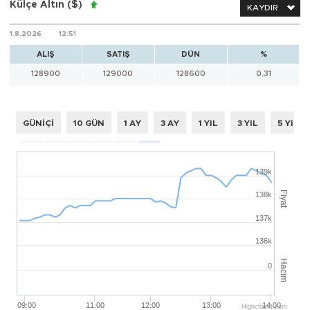
Külçe Altın ($)
KAYDIR
1.8.2026
12:51
ALIŞ
SATIŞ
DÜN
%
128900
129000
128600
0,31
GÜNİÇİ
10 GÜN
1 AY
3 AY
1 YIL
3 YIL
5 YIL
139k
Fiyat
138k
137k
136k
Hacim
0
09:00
11:00
12:00
13:00
14:00
Highcharts.com