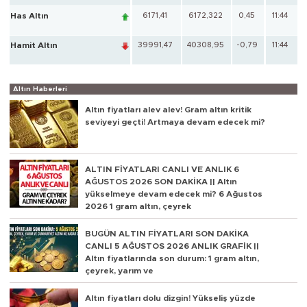
Has Altın
6171,41
6172,322
0,45
11:44
Hamit Altın
39991,47
40308,95
-0,79
11:44
Altın Haberleri
Altın fiyatları alev alev! Gram altın kritik
seviyeyi geçti! Artmaya devam edecek mi?
ALTIN FİYATLARI CANLI VE ANLIK 6
AĞUSTOS 2026 SON DAKİKA || Altın
yükselmeye devam edecek mi? 6 Ağustos
2026 1 gram altın, çeyrek
BUGÜN ALTIN FİYATLARI SON DAKİKA
CANLI 5 AĞUSTOS 2026 ANLIK GRAFİK ||
Altın fiyatlarında son durum: 1 gram altın,
çeyrek, yarım ve
Altın fiyatları dolu dizgin! Yükseliş yüzde