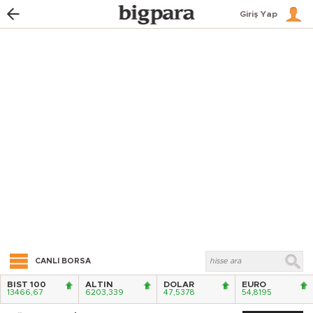
Giriş Yap
CANLI BORSA
BIST 100
ALTIN
DOLAR
EURO
13466,67
6203,339
47,5378
54,8195