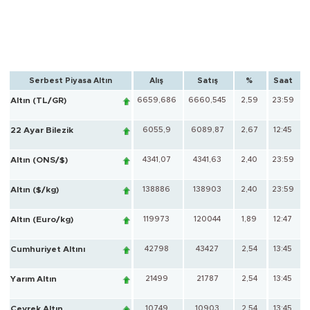
Serbest Piyasa Altın
Alış
Satış
%
Saat
Altın (TL/GR)
6659,686
6660,545
2,59
23:59
22 Ayar Bilezik
6055,9
6089,87
2,67
12:45
Altın (ONS/$)
4341,07
4341,63
2,40
23:59
Altın ($/kg)
138886
138903
2,40
23:59
Altın (Euro/kg)
119973
120044
1,89
12:47
Cumhuriyet Altını
42798
43427
2,54
13:45
Yarım Altın
21499
21787
2,54
13:45
Çeyrek Altın
10749
10903
2,54
13:45