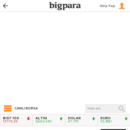
Giriş Yap
CANLI BORSA
BIST 100
ALTIN
DOLAR
EURO
13779,39
6660,545
47,7111
55,1881