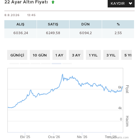
22 Ayar Altın Fiyatı
KAYDIR
8.8.2026
13:45
ALIŞ
SATIŞ
DÜN
%
6036,24
6249,58
6094,2
2,55
GÜNİÇİ
10 GÜN
1 AY
3 AY
1 YIL
3 YIL
5 YIL
Fiyat
6k
4k
Hacim
0
Eki '25
Oca '26
Nis '26
Tem '26
Highcharts.com