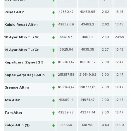
Reşat Altın
42830,47
43459,95
2,62
13:45
Kulplu Reşat Altını
42832,69
43462,2
2,62
13:45
18 Ayar Altın TL/Gr
4861,57
4862,2
2,59
23:59
14 Ayar Altın TL/Gr
3625,84
4835,35
2,27
13:45
Kapalicarsi Ziynet 2.5
106349,42
108045,17
2,00
12:47
Kapalı Çarşı Beşli Altın
215357,58
219549,92
2,00
12:47
Gremse Altını
106349,42
108777,01
2,00
12:47
Ata Altını
43869,14
44974,47
2,00
12:47
Tam Altın
42539,77
43377,74
2,00
12:47
Külçe Altın ($)
138650
138750
0,04
13:00