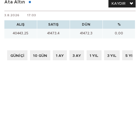
Ata Altın
KAYDIR
3.8.2026
17:03
ALIŞ
SATIŞ
DÜN
%
40443,25
41473,4
41472,3
0,00
GÜNİÇİ
10 GÜN
1 AY
3 AY
1 YIL
3 YIL
5 YIL