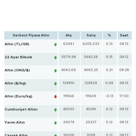
Serbest Piyasa Altın
Alış
Satış
%
Saat
Altın (TL/GR)
6204,1
6205,033
0,13
08:13
22 Ayar Bilezik
5579,98
5642,58
0,15
08:12
Altın (ONS/$)
4062,69
4063,25
0,21
08:28
Altın ($/kg)
129810
129829
0,08
08:13
Altın (Euro/kg)
111566
111639
-0,13
17:00
Cumhuriyet Altını
40033
40314
0,12
08:13
Yarım Altın
20078
20237
0,12
08:13
Çeyrek Altın
10039
10119
0,12
08:12