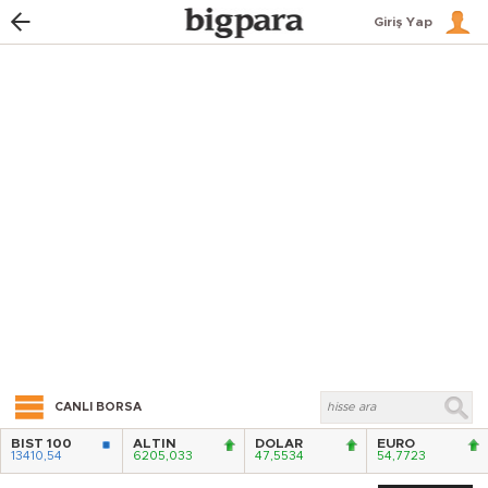
Giriş Yap
CANLI BORSA
BIST 100
ALTIN
DOLAR
EURO
13410,54
6205,033
47,5534
54,7723