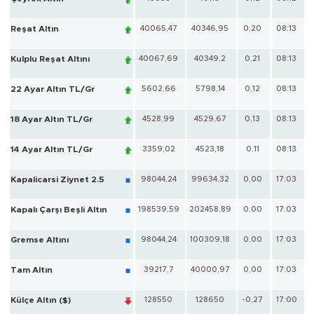
Reşat Altın
40065,47
40346,95
0,20
08:13
Kulplu Reşat Altını
40067,69
40349,2
0,21
08:13
22 Ayar Altın TL/Gr
5602,66
5798,14
0,12
08:13
18 Ayar Altın TL/Gr
4528,99
4529,67
0,13
08:13
14 Ayar Altın TL/Gr
3359,02
4523,18
0,11
08:13
Kapalicarsi Ziynet 2.5
98044,24
99634,32
0,00
17:03
Kapalı Çarşı Beşli Altın
198539,59
202458,89
0,00
17:03
Gremse Altını
98044,24
100309,18
0,00
17:03
Tam Altın
39217,7
40000,97
0,00
17:03
Külçe Altın ($)
128550
128650
-0,27
17:00