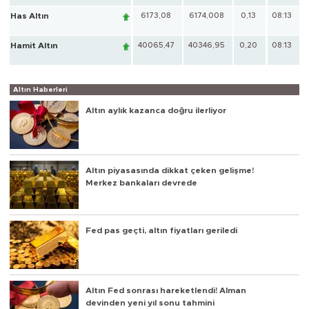
Has Altın
6173,08
6174,008
0,13
08:13
Hamit Altın
40065,47
40346,95
0,20
08:13
Altın Haberleri
Altın aylık kazanca doğru ilerliyor
Altın piyasasında dikkat çeken gelişme!
Merkez bankaları devrede
Fed pas geçti, altın fiyatları geriledi
Altın Fed sonrası hareketlendi! Alman
devinden yeni yıl sonu tahmini