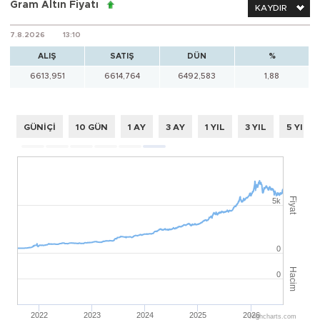
Gram Altın Fiyatı
KAYDIR
7.8.2026
13:10
ALIŞ
SATIŞ
DÜN
%
6613,951
6614,764
6492,583
1,88
GÜNİÇİ
10 GÜN
1 AY
3 AY
1 YIL
3 YIL
5 YIL
Fiyat
5k
0
Hacim
0
2022
2023
2024
2025
2026
Highcharts.com