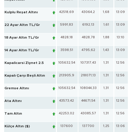
Kulplu Reşat Altını
42518,69
43064,2
1,68
13:09
22 Ayar Altın TL/Gr
5991,83
6192,13
1,61
13:09
18 Ayar Altın TL/Gr
4828,18
4828,78
1,88
13:10
14 Ayar Altın TL/Gr
3598,51
4795,62
1,43
13:09
Kapalicarsi Ziynet 2.5
105632,54
107317,43
1,31
12:56
Kapalı Çarşı Beşli Altın
213905,9
218071,13
1,31
12:56
Gremse Altını
105632,54
108044,33
1,31
12:56
Ata Altını
43573,42
44671,54
1,31
12:56
Tam Altın
42253,02
43085,57
1,31
12:56
Külçe Altın ($)
137600
137700
1,25
13:06