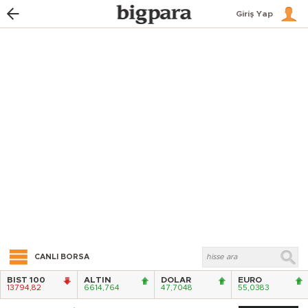
Giriş Yap
CANLI BORSA
BIST 100
ALTIN
DOLAR
EURO
13794,82
6614,764
47,7048
55,0383