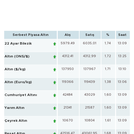
Serbest Piyasa Altın
Alış
Satış
%
Saat
22 Ayar Bilezik
5979,49
6035,01
1,74
13:09
Altın (ONS/$)
4312,41
4312,99
1,72
13:25
Altın ($/kg)
137950
137967
1,71
13:10
Altın (Euro/kg)
119366
119439
1,38
13:06
Cumhuriyet Altını
42484
43029
1,60
13:09
Yarım Altın
21341
21587
1,60
13:09
Çeyrek Altın
10670
10804
1,61
13:09
Reşat Altın
42516,47
43061,95
1,68
13:09