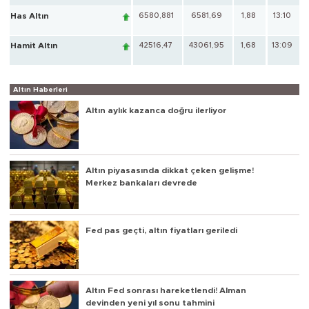
Has Altın
6580,881
6581,69
1,88
13:10
Hamit Altın
42516,47
43061,95
1,68
13:09
Altın Haberleri
Altın aylık kazanca doğru ilerliyor
Altın piyasasında dikkat çeken gelişme!
Merkez bankaları devrede
Fed pas geçti, altın fiyatları geriledi
Altın Fed sonrası hareketlendi! Alman
devinden yeni yıl sonu tahmini